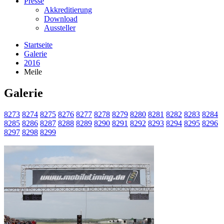
Presse
Akkreditierung
Download
Aussteller
Startseite
Galerie
2016
Meile
Galerie
8273
8274
8275
8276
8277
8278
8279
8280
8281
8282
8283
8284
8285
8286
8287
8288
8289
8290
8291
8292
8293
8294
8295
8296
8297
8298
8299