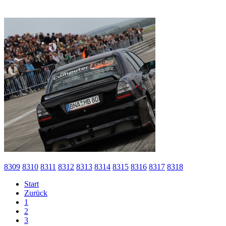
8309
8310
8311
8312
8313
8314
8315
8316
8317
8318
Start
Zurück
1
2
3