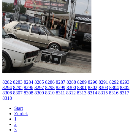
8282
8283
8284
8285
8286
8287
8288
8289
8290
8291
8292
8293
8294
8295
8296
8297
8298
8299
8300
8301
8302
8303
8304
8305
8306
8307
8308
8309
8310
8311
8312
8313
8314
8315
8316
8317
8318
Start
Zurück
1
2
3