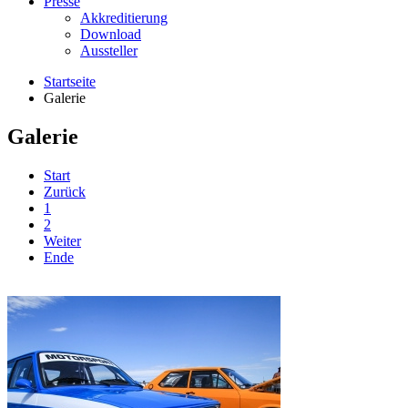
Presse
Akkreditierung
Download
Aussteller
Startseite
Galerie
Galerie
Start
Zurück
1
2
Weiter
Ende