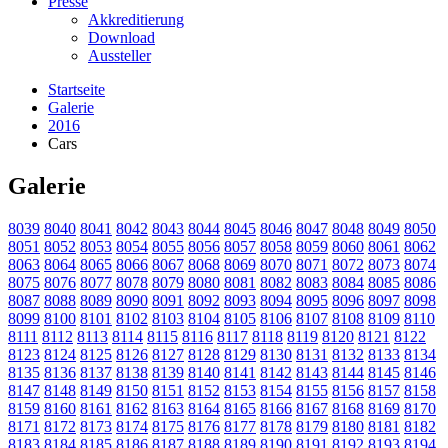
Presse
Akkreditierung
Download
Aussteller
Startseite
Galerie
2016
Cars
Galerie
8039
8040
8041
8042
8043
8044
8045
8046
8047
8048
8049
8050
8051
8052
8053
8054
8055
8056
8057
8058
8059
8060
8061
8062
8063
8064
8065
8066
8067
8068
8069
8070
8071
8072
8073
8074
8075
8076
8077
8078
8079
8080
8081
8082
8083
8084
8085
8086
8087
8088
8089
8090
8091
8092
8093
8094
8095
8096
8097
8098
8099
8100
8101
8102
8103
8104
8105
8106
8107
8108
8109
8110
8111
8112
8113
8114
8115
8116
8117
8118
8119
8120
8121
8122
8123
8124
8125
8126
8127
8128
8129
8130
8131
8132
8133
8134
8135
8136
8137
8138
8139
8140
8141
8142
8143
8144
8145
8146
8147
8148
8149
8150
8151
8152
8153
8154
8155
8156
8157
8158
8159
8160
8161
8162
8163
8164
8165
8166
8167
8168
8169
8170
8171
8172
8173
8174
8175
8176
8177
8178
8179
8180
8181
8182
8183
8184
8185
8186
8187
8188
8189
8190
8191
8192
8193
8194