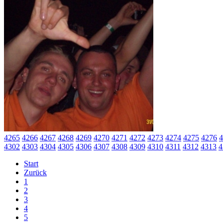
4265
4266
4267
4268
4269
4270
4271
4272
4273
4274
4275
4276
4
4302
4303
4304
4305
4306
4307
4308
4309
4310
4311
4312
4313
4
Start
Zurück
1
2
3
4
5