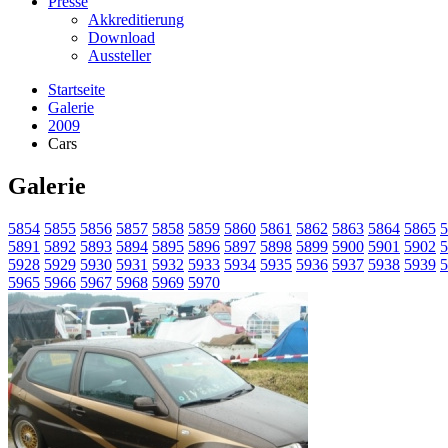
Presse
Akkreditierung
Download
Aussteller
Startseite
Galerie
2009
Cars
Galerie
5854
5855
5856
5857
5858
5859
5860
5861
5862
5863
5864
5865
5
5891
5892
5893
5894
5895
5896
5897
5898
5899
5900
5901
5902
5
5928
5929
5930
5931
5932
5933
5934
5935
5936
5937
5938
5939
5
5965
5966
5967
5968
5969
5970