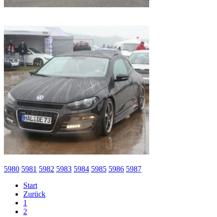
5980
5981
5982
5983
5984
5985
5986
5987
Start
Zurück
1
2