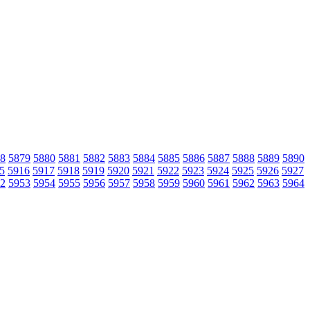
8
5879
5880
5881
5882
5883
5884
5885
5886
5887
5888
5889
5890
5
5916
5917
5918
5919
5920
5921
5922
5923
5924
5925
5926
5927
2
5953
5954
5955
5956
5957
5958
5959
5960
5961
5962
5963
5964